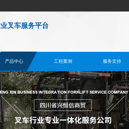
专业叉车服务平台
产品中心
工程案例
服务支持