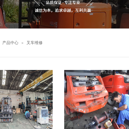
产品中心
叉车维修
＞