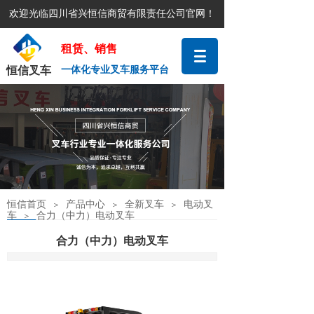
欢迎光临四川省兴恒信商贸有限责任公司官网！
租赁、销售
恒信叉车
一体化专业叉车服务平台
十八年专注叉车
机械设备行
业
恒信首页
产品中心
全新叉车
电动叉
＞
＞
＞
车
合力（中力）电动叉车
＞
合力（中力）电动叉车