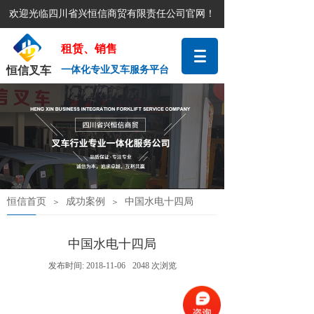
欢迎光临四川省兴恒信商贸有限责任公司官网！
租赁、销售
恒信叉车
一体化专业叉车服务平台
十八年专注叉车
机械设备行
业
恒信首页
成功案例
中国水电十四局
＞
＞
中国水电十四局
发布时间:
2018-11-06
2048
次浏览