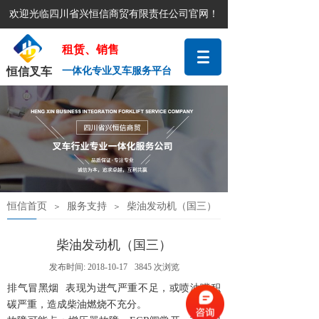
欢迎光临四川省兴恒信商贸有限责任公司官网！
租赁、销售
恒信叉车
一体化专业叉车服务平台
十八年专注叉车
机械设备行
业
恒信首页
服务支持
柴油发动机（国三）
＞
＞
柴油发动机（国三）
发布时间:
2018-10-17
3845
次浏览
排气冒黑烟 表现为进气严重不足，或喷油嘴积
碳严重，造成柴油燃烧不充分。