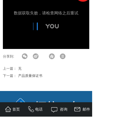
分享到:
上一篇：
无
下一篇：
产品质量保证书
首页
电话
咨询
邮件
关于我们
产品中心
工程案例